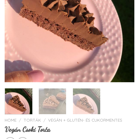
HOME
/
TORTÁK
/
VEGÁN + GLUTÉN- ÉS CUKORMENTES
Vegán Csoki Torta