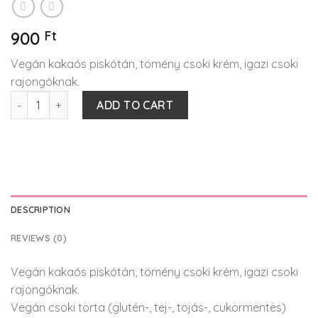
900
Ft
Vegán kakaós piskótán, tömény csoki krém, igazi csoki
rajongóknak.
Vegán Csoki Torta quantity
ADD TO CART
DESCRIPTION
REVIEWS (0)
Vegán kakaós piskótán, tömény csoki krém, igazi csoki
rajongóknak.
Vegán csoki torta (glutén-, tej-, tojás-, cukormentes)