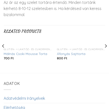
Az ár az egy szelet tortára értendő. Minden tortánk
kérhető 8-10-12 szeletesben is. Ha kérdésed van keress
bizalommal.
RELATED PRODUCTS
GLUTÉN- + LAKTÓZ- ÉS CUKORMENTES
GLUTÉN- + LAKTÓZ- ÉS CUKORMENTES
Málnás Csoki Mousse Torta
Áfonyás Sajttorta
700
Ft
800
Ft
ADATOK
Adatvédelmi Irányelvek
Elérhetőség