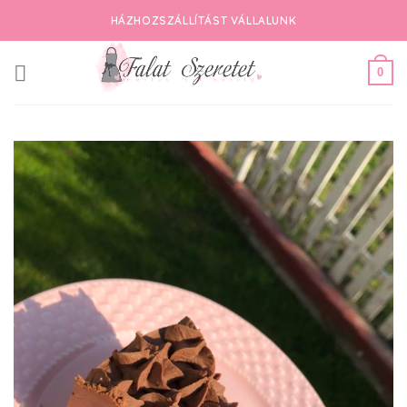
Skip
HÁZHOZSZÁLLÍTÁST VÁLLALUNK
to
content
0